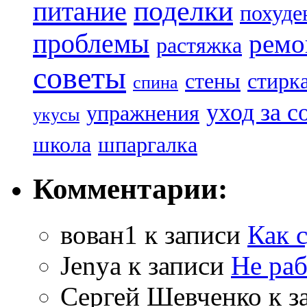
поделки
питание
похуде
проблемы
ремо
растяжка
советы
стены
стирк
спина
уход за с
упражнения
укусы
школа
шпаргалка
Комментарии:
вован1
к записи
Как 
Jenya
к записи
Не раб
Сергей Шевченко
к з