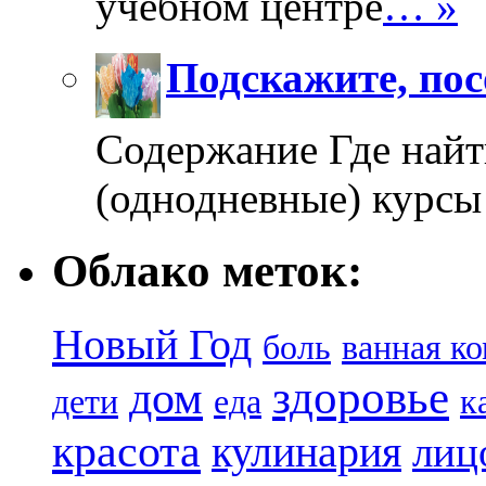
учебном центре
… »
Подскажите, пос
Содержание Где найт
(однодневные) курсы
Облако меток:
Новый Год
боль
ванная к
здоровье
дом
дети
еда
к
красота
кулинария
лиц