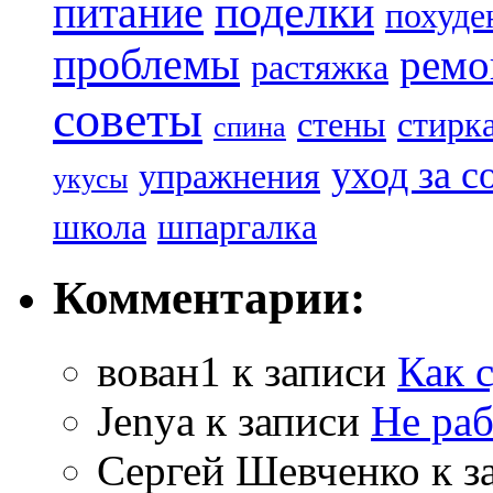
поделки
питание
похуде
проблемы
ремо
растяжка
советы
стены
стирк
спина
уход за с
упражнения
укусы
школа
шпаргалка
Комментарии:
вован1
к записи
Как 
Jenya
к записи
Не раб
Сергей Шевченко
к з