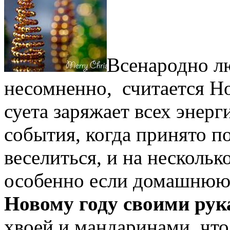
Всенародно л
несомненно, считается Н
суета заряжает всех энер
события, когда принято по
веселиться, и на нескольк
особенно если домашнюю
Новому году своими ру
хвоей и мандаринами, что