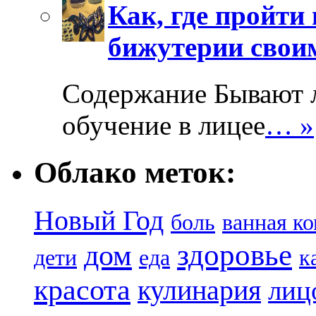
Как, где пройти 
бижутерии свои
Содержание Бывают л
обучение в лицее
… »
Облако меток:
Новый Год
боль
ванная к
здоровье
дом
дети
еда
к
красота
кулинария
лиц