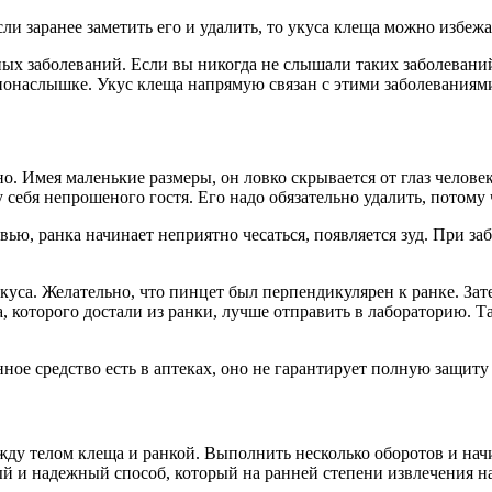
сли заранее заметить его и удалить, то укуса клеща можно избежа
ых заболеваний. Если вы никогда не слышали таких заболеваний
 понаслышке. Укус клеща напрямую связан с этими заболеваниям
жно. Имея маленькие размеры, он ловко скрывается от глаз челове
 себя непрошеного гостя. Его надо обязательно удалить, потому 
овью, ранка начинает неприятно чесаться, появляется зуд. При з
куса. Желательно, что пинцет был перпендикулярен к ранке. Зат
которого достали из ранки, лучше отправить в лабораторию. Та
ое средство есть в аптеках, оно не гарантирует полную защиту 
у телом клеща и ранкой. Выполнить несколько оборотов и начин
ый и надежный способ, который на ранней степени извлечения на