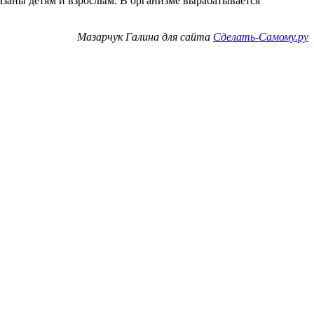
казаны детям и взрослым. В организме вырабатывается
Мазарчук Галина для сайта
Сделать-Самому.ру