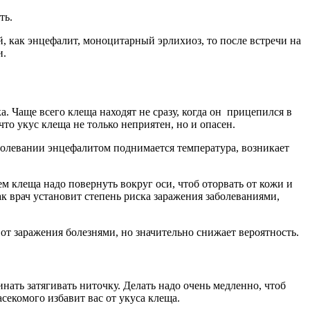
ть.
, как энцефалит, моноцитарный эрлихиоз, то после встречи на
и.
ка. Чаще всего клеща находят не сразу, когда он прицепился в
что укус клеща не только неприятен, но и опасен.
аболевании энцефалитом поднимается температура, возникает
ем клеща надо повернуть вокруг оси, чтоб оторвать от кожи и
к врач установит степень риска заражения заболеваниями,
от заражения болезнями, но значительно снижает вероятность.
ать затягивать ниточку. Делать надо очень медленно, чтоб
секомого избавит вас от укуса клеща.