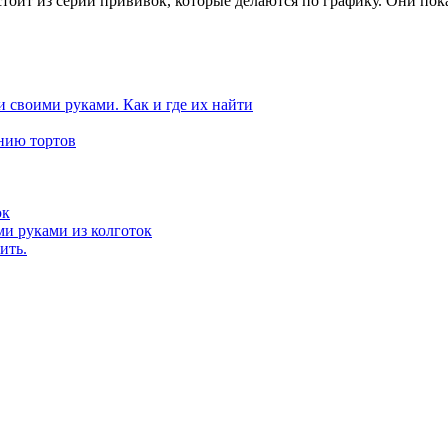
стоит из серии прививок, которые делаются по графику. Они по
и своими руками. Как и где их найти
нию тортов
юк
ми руками из колготок
ить.