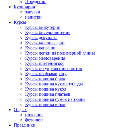
Похудение
Кулинария
закуски
напитки
Курсы
Курсы бижутерии
Курсы бисероплетения
Курсы декупажа
Курсы каллиграфии
Курсы канзаши
Курсы лепки из полимерной глины
Курсы мыловарения
Курсы плетения кос
Курсы по украшению тортов
Курсы по фоамирану
Курсы пошива брюк
Курсы пошива куклы тильды
Курсы пошива кукол
Курсы пошива платьев
Курсы пошива сумок из ткани
Курсы пошива юбок
Отдых
интернет
фотошоп
Праздники