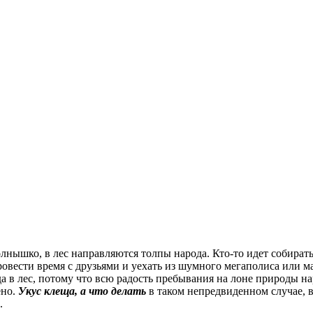
олнышко, в лес направляются толпы народа. Кто-то идет собират
ровести время с друзьями и уехать из шумного мегаполиса или м
а в лес, потому что всю радость пребывания на лоне природы на
ено.
Укус клеща, а что делать
в таком непредвиденном случае, в
.