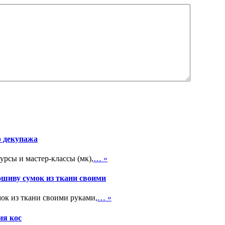
р декупажа
урсы и мастер-классы (мк),
… »
ошиву сумок из ткани своими
ок из ткани своими руками,
… »
ия кос