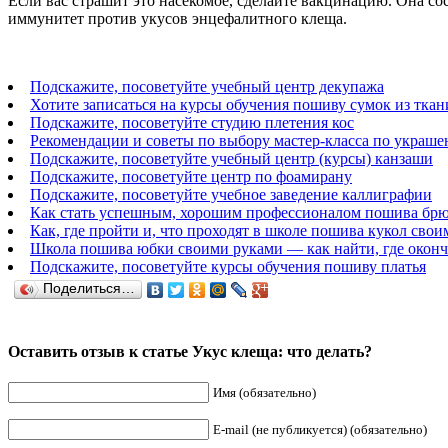
Если вас страшит это насекомое, сделайте вакцинацию. Она со
иммунитет против укусов энцефалитного клеща.
Подскажите, посоветуйте учебный центр декупажа
Хотите записаться на курсы обучения пошиву сумок из ткан
Подскажите, посоветуйте студию плетения кос
Рекомендации и советы по выбору мастер-класса по украше
Подскажите, посоветуйте учебный центр (курсы) канзаши
Подскажите, посоветуйте центр по фоамирану
Подскажите, посоветуйте учебное заведение каллиграфии
Как стать успешным, хорошим профессионалом пошива бр
Как, где пройти и, что проходят в школе пошива кукол свои
Школа пошива юбки своими руками — как найти, где оконч
Подскажите, посоветуйте курсы обучения пошиву платья
Поделиться…
Оставить отзыв к статье Укус клеща: что делать?
Имя (обязательно)
E-mail (не публикуется) (обязательно)