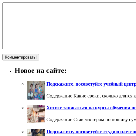
Новое на сайте:
Подскажите, посоветуйте учебный цент
Содержание Какие сроки, сколько длятся к
Хотите записаться на курсы обучения п
Содержание Став мастером по пошиву сум
Подскажите, посоветуйте студию плетен