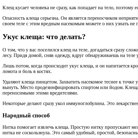
Клещ кусает человека не сразу, как попадает на тело, поэтому е
Опасность клеща серьезна. Он является переносчиком неприятн
своем теле с этим вредным насекомым можете о них узнать не
Укус клеща: что делать?
О том, что у вас поселился клещ на теле, догадаться сразу сло
лесу. Придя домой, сняв одежду, вдруг обнаруживаешь на теле у
Лишь потом, когда происходит укус клеща, и он напитается кр
ломота и боль в костях.
Удаляют клеща пинцетом. Захватить насекомое теснее к точке у
вынуть. Место продезинфицировать спиртом или йодом. Клеща, 
переносимыми этими вредителями.
Некоторые делают сразу укол иммуноглобулина. Это лекарственн
Народный способ
Нитка помогает извлечь клеща. Простую нитку пропускают межд
нитка не соскользнула. Это самый удобный, простой, безопасн