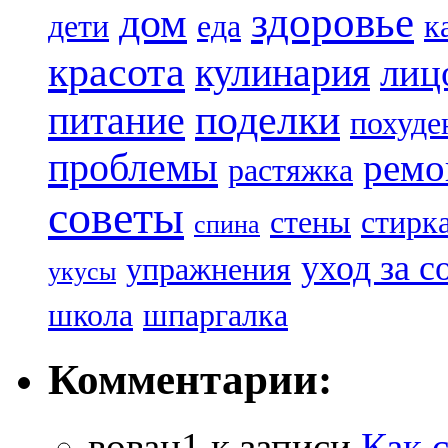
здоровье
дом
дети
еда
к
красота
кулинария
лиц
поделки
питание
похуде
проблемы
ремо
растяжка
советы
стены
стирк
спина
уход за с
упражнения
укусы
школа
шпаргалка
Комментарии:
вован1
к записи
Как 