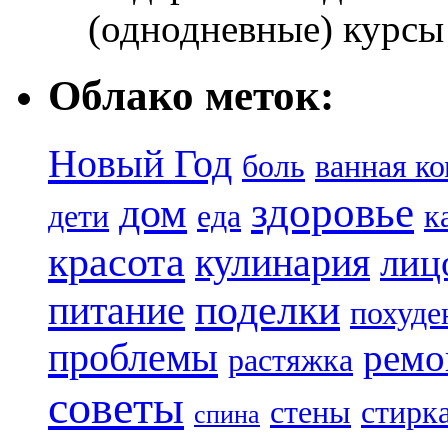
(однодневные) курсы
Облако меток:
Новый Год
боль
ванная к
здоровье
дом
дети
еда
к
красота
кулинария
лиц
поделки
питание
похуде
проблемы
ремо
растяжка
советы
стены
стирк
спина