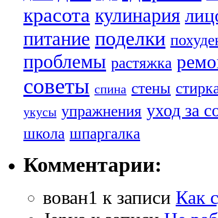
красота
кулинария
лиц
поделки
питание
похуде
проблемы
ремо
растяжка
советы
стены
стирк
спина
уход за с
упражнения
укусы
школа
шпаргалка
Комментарии:
вован1
к записи
Как 