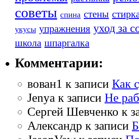
советы
стены
стирк
спина
уход за с
упражнения
укусы
школа
шпаргалка
Комментарии:
вован1
к записи
Как 
Jenya
к записи
Не раб
Сергей Шевченко
к з
Александр
к записи
Б