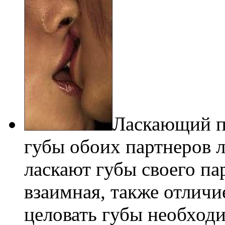
Ласкающий по
губы обоих партнеров л
ласкают губы своего па
взаимная, также отличи
целовать губы необход