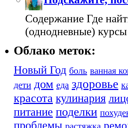
Содержание Где найт
(однодневные) курсы
Облако меток:
Новый Год
боль
ванная к
здоровье
дом
дети
еда
к
красота
кулинария
лиц
поделки
питание
похуде
проблемы
ремо
растяжка