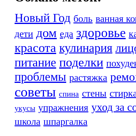
Новый Год
боль
ванная к
здоровье
дом
дети
еда
к
красота
кулинария
лиц
поделки
питание
похуде
проблемы
ремо
растяжка
советы
стены
стирк
спина
уход за с
упражнения
укусы
школа
шпаргалка