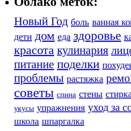
Облако меток:
Новый Год
боль
ванная к
здоровье
дом
дети
еда
к
красота
кулинария
лиц
поделки
питание
похуде
проблемы
ремо
растяжка
советы
стены
стирк
спина
уход за с
упражнения
укусы
школа
шпаргалка