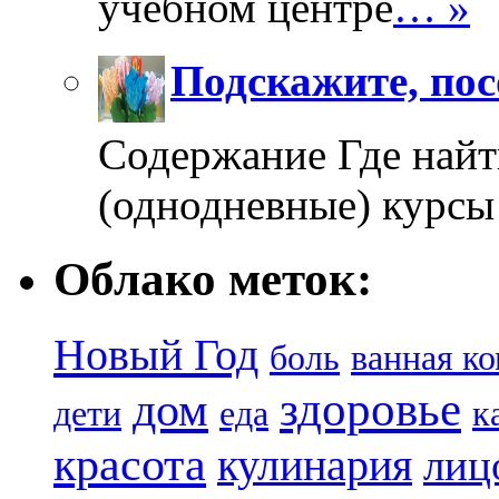
учебном центре
… »
Подскажите, пос
Содержание Где найт
(однодневные) курсы
Облако меток:
Новый Год
боль
ванная к
здоровье
дом
дети
еда
к
красота
кулинария
лиц