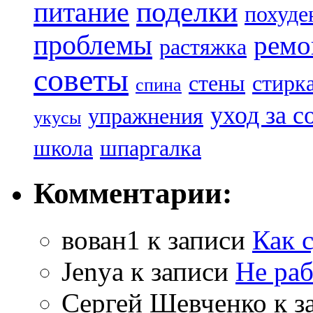
поделки
питание
похуде
проблемы
ремо
растяжка
советы
стены
стирк
спина
уход за с
упражнения
укусы
школа
шпаргалка
Комментарии:
вован1
к записи
Как 
Jenya
к записи
Не раб
Сергей Шевченко
к з