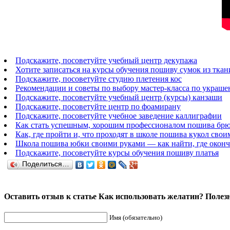
Подскажите, посоветуйте учебный центр декупажа
Хотите записаться на курсы обучения пошиву сумок из ткан
Подскажите, посоветуйте студию плетения кос
Рекомендации и советы по выбору мастер-класса по украше
Подскажите, посоветуйте учебный центр (курсы) канзаши
Подскажите, посоветуйте центр по фоамирану
Подскажите, посоветуйте учебное заведение каллиграфии
Как стать успешным, хорошим профессионалом пошива бр
Как, где пройти и, что проходят в школе пошива кукол свои
Школа пошива юбки своими руками — как найти, где оконч
Подскажите, посоветуйте курсы обучения пошиву платья
Поделиться…
Оставить отзыв к статье Как использовать желатин? Поле
Имя (обязательно)