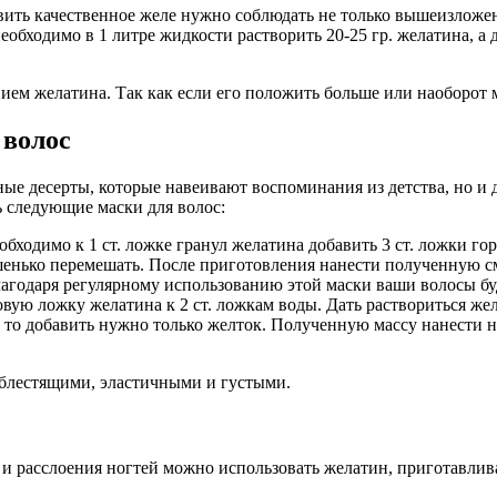
вить качественное желе нужно соблюдать не только вышеизложен
обходимо в 1 литре жидкости растворить 20-25 гр. желатина, а 
ием желатина. Так как если его положить больше или наоборот 
 волос
е десерты, которые навеивают воспоминания из детства, но и д
 следующие маски для волос:
обходимо к 1 ст. ложке гранул желатина добавить 3 ст. ложки г
ошенько перемешать. После приготовления нанести полученную с
лагодаря регулярному использованию этой маски ваши волосы 
ую ложку желатина к 2 ст. ложкам воды. Дать раствориться жел
, то добавить нужно только желток. Полученную массу нанести 
блестящими, эластичными и густыми.
и расслоения ногтей можно использовать желатин, приготавлива