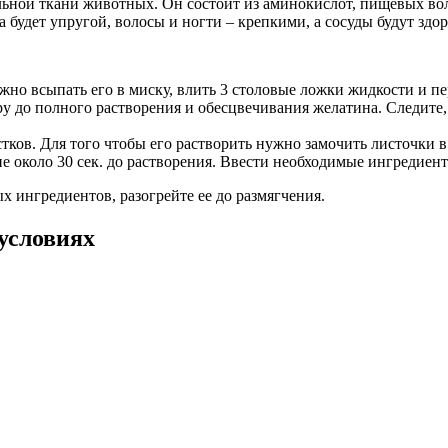
льной ткани животных. Он состоит из аминокислот, пищевых во
 будет упругой, волосы и ногти – крепкими, а сосуды будут здо
о всыпать его в миску, влить 3 столовые ложки жидкости и пе
ру до полного растворения и обесцвечивания желатина. Следите
ков. Для того чтобы его растворить нужно замочить листочки в 
е около 30 сек. до растворения. Ввести необходимые ингредиен
х ингредиентов, разогрейте ее до размягчения.
условиях