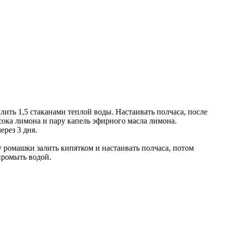
ить 1,5 стаканами теплой воды. Настаивать полчаса, после
 сока лимона и пару капель эфирного масла лимона.
ерез 3 дня.
у ромашки залить кипятком и настаивать полчаса, потом
промыть водой.