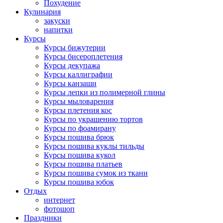
Похудение
Кулинария
закуски
напитки
Курсы
Курсы бижутерии
Курсы бисероплетения
Курсы декупажа
Курсы каллиграфии
Курсы канзаши
Курсы лепки из полимерной глины
Курсы мыловарения
Курсы плетения кос
Курсы по украшению тортов
Курсы по фоамирану
Курсы пошива брюк
Курсы пошива куклы тильды
Курсы пошива кукол
Курсы пошива платьев
Курсы пошива сумок из ткани
Курсы пошива юбок
Отдых
интернет
фотошоп
Праздники