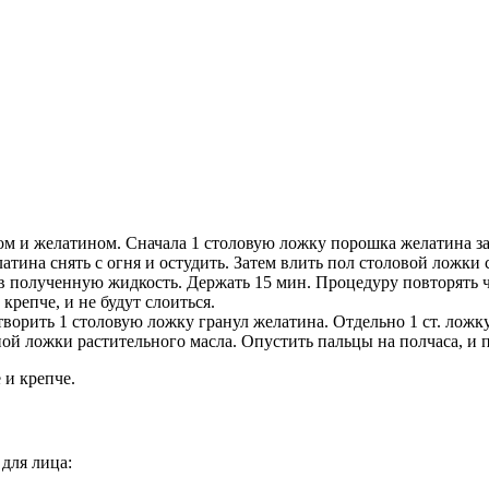
м и желатином. Сначала 1 столовую ложку порошка желатина зал
атина снять с огня и остудить. Затем влить пол столовой ложки
в полученную жидкость. Держать 15 мин. Процедуру повторять ч
репче, и не будут слоиться.
ворить 1 столовую ложку гранул желатина. Отдельно 1 ст. ложк
ой ложки растительного масла. Опустить пальцы на полчаса, и 
 и крепче.
для лица: