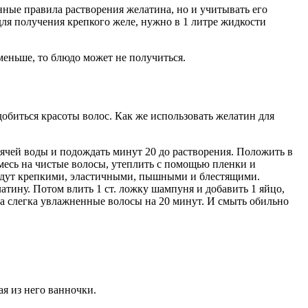
ные правила растворения желатина, но и учитывать его
для получения крепкого желе, нужно в 1 литре жидкости
меньше, то блюдо может не получиться.
обиться красоты волос. Как же использовать желатин для
орячей воды и подождать минут 20 до растворения. Положить в
месь на чистые волосы, утеплить с помощью пленки и
будут крепкими, эластичными, пышными и блестящими.
атину. Потом влить 1 ст. ложку шампуня и добавить 1 яйцо,
на слегка увлажненные волосы на 20 минут. И смыть обильно
я из него ванночки.