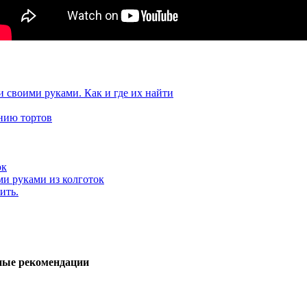
и своими руками. Как и где их найти
нию тортов
юк
ми руками из колготок
ить.
зные рекомендации