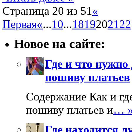
Страница 20 из 51
«
Первая
«
...
10
...
18
19
20
21
22
Новое на сайте:
Где и что нужно
пошиву платьев
Содержание Как и гд
пошиву платьев и
… 
Где находится л