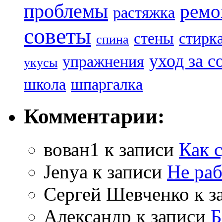
проблемы
ремо
растяжка
советы
стены
стирк
спина
уход за с
упражнения
укусы
школа
шпаргалка
Комментарии:
вован1
к записи
Как 
Jenya
к записи
Не раб
Сергей Шевченко
к з
Александр
к записи
Б